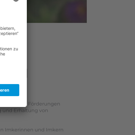
LVBI
ecks wird die Förderungen
 und Erhaltung von
rten Imkerinnen und Imkern