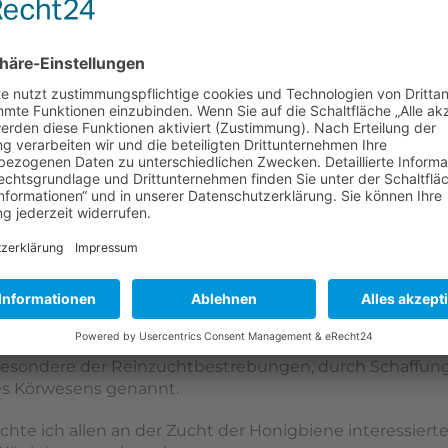
TBESTREBUNGEN DES 
er,
wirklichung des in der Satzung des LVBI festgelegten Zw
sondere der Reinzuchtbestrebungen, durch Schaffung
es Körwesens genannt.
chte ich allen an der Zucht der Honigbiene interessie