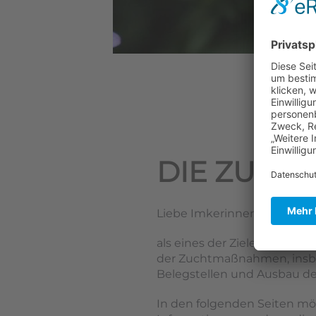
DIE ZUCH
Liebe Imkerinnen, liebe Imk
als eines der Ziele zur Ver
der Zuchtmaßnahmen, insbe
Belegstellen und Ausbau d
In den folgenden Seiten mö