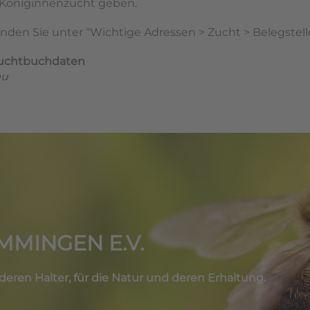
 Königinnenzucht geben.
inden Sie unter “Wichtige Adressen > Zucht > Belegstell
Zuchtbuchdaten
eu
MINGEN E.V.
ren Halter, für die Natur und deren Erhaltung.